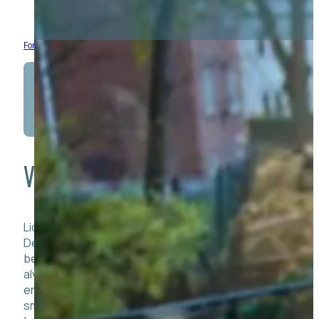
Forside
/
Behandlinger
/
Tandlægeskræk
VI ER DER FOR DIG
Lider du af tandlægeskræk, er du ikke den eneste.
Det er helt naturligt at være nervøs, og alle
behandlere på klinikken tager din bekymring
alvorligt. Vi påbegynder ingen behandlinger, uden du
er med, og vi gør vores yderste for at give dig en
smertefri behandling. Tandlægeskræk kan