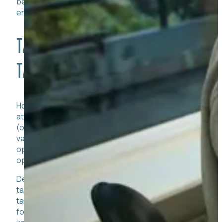
behandles, men det første skridt er altid at bestille
en tid.
TANDLÆGER MED SPECIALE I
TANDLÆGESKRÆK
Hos Tandlægerne Søborg har vi mange års erfaring i
at behandle patienter, der lider af tandlægeskræk
(odontofobi). Vi har fuld forståelse for, at det kan
være skræmmende for nogle patienter at sætte sig
op i tandlægestolen, og derfor er vi særligt
opmærksomme på denne patientgruppe.
Desværre ser vi, at nogle patienter, der lider af
tandlægeskræk, har en tendens til at undgå
tandeftersyn og tandbehandlinger. Er det tilfældet
for dig, kan det få store sundhedsmæssige