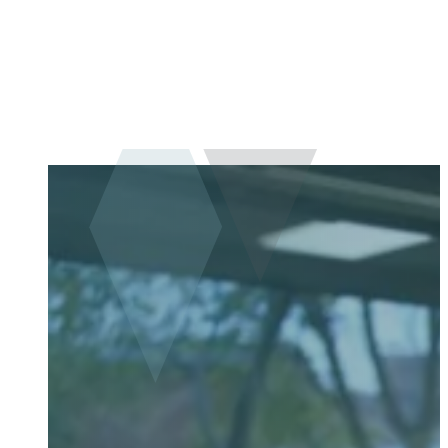
TANDLÆGESKRÆK
Lider du af tandlægeskræk, møder vi dig med forståelse,
fuld respekt for dine grænser. Hos Tandlægerne Søborg h
erfaring med at hjælpe patienter, der er nervøse – og vi t
behandlingen, så du føler dig tryg hele vejen.
Book en tid online