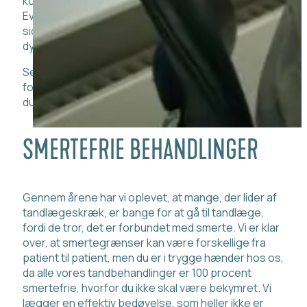
konsekvenser for din mund- og tandsundhed.
Eventuelt ubehandlet caries eller paradentose kan i
sidste ende betyde, at tandkødslommerne bliver så
dybe, at dine tænder bliver løse.
Selvom det måske kan virke grænseoverskridende
for dig, der lider af tandlægeskræk, er det vigtigt, at
du overholder dine regelmæssige tandeftersyn.
SMERTEFRIE BEHANDLINGER
Gennem årene har vi oplevet, at mange, der lider af
tandlægeskræk, er bange for at gå til tandlæge,
fordi de tror, det er forbundet med smerte. Vi er klar
over, at smertegrænser kan være forskellige fra
patient til patient, men du er i trygge hænder hos os,
da alle vores tandbehandlinger er 100 procent
smertefrie, hvorfor du ikke skal være bekymret. Vi
lægger en effektiv bedøvelse, som heller ikke er