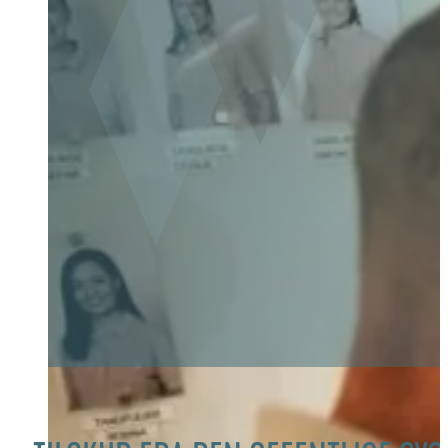
TILSKUD
Her får du hurtigt overblik over dine muligheder for tilskud 
tandbehandling. Den offentlige sygesikring fratrækker a
række tilskud direkte på din regning.
Er du medlem af Sygeforsikringen “danmark”, kan du få ekstr
mange behandlinger – afhængigt af din gruppe.
Har du spørgsmål? Vi sidder klar til at hjælpe dig.
Book tid