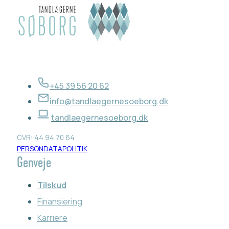
+45 39 56 20 62
info@tandlaegernesoeborg.dk
tandlaegernesoeborg.dk
CVR: 44 94 70 64
PERSONDATAPOLITIK
Genveje
Tilskud
Finansiering
Karriere