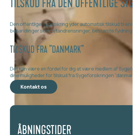
TILSKUD FRA DEN OFFENTLIGE SY
Den offentlige sygesikring yder automatisk tilskud til en
behandlinger som fx tandrensninger, bestemte fyldninger
TILSKUD FRA ”DANMARK”
Det kan være en fordel for dig at være medlem af Sygefor
dine muligheder for tilskud fra Sygeforsikringen ”danmar
Kontakt os
ÅBNINGSTIDER