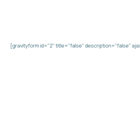
KONTAKT OS
Beskrivelse
[gravityform id="2" title="false" description="false" aj