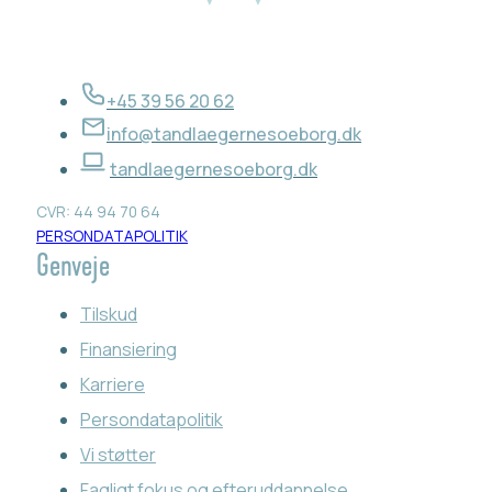
+45 39 56 20 62
info@tandlaegernesoeborg.dk
tandlaegernesoeborg.dk
CVR: 44 94 70 64
PERSONDATAPOLITIK
Genveje
Tilskud
Finansiering
Karriere
Persondatapolitik
Vi støtter
Fagligt fokus og efteruddannelse