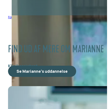
Forside
/
Medarbejdere
/
Marianne
FIND UD AF MERE OM MARIANNE
Klinikassistent
Se Marianne's uddannelse