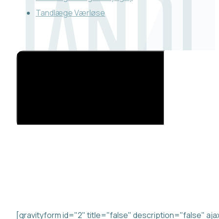
Tandlæge Værløse
KONTAKT OS
Beskrivelse
[gravityform id="2" title="false" description="false" aj