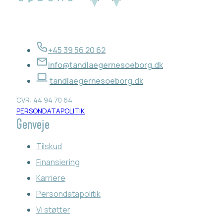
+45 39 56 20 62
info@tandlaegernesoeborg.dk
tandlaegernesoeborg.dk
CVR: 44 94 70 64
PERSONDATAPOLITIK
Genveje
Tilskud
Finansiering
Karriere
Persondatapolitik
Vi støtter