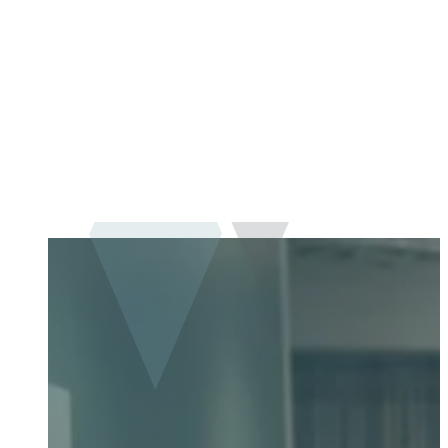
MARIANNE
Klinikassistent, ansat på klinikken i 1989.
Book en tid i dag