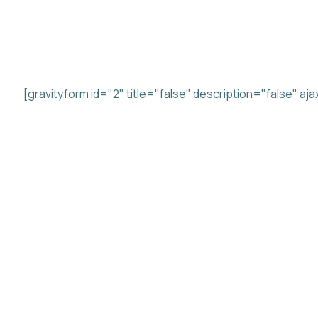
KONTAKT OS
Beskrivelse
[gravityform id="2" title="false" description="false" aj