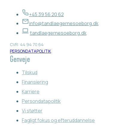
+45 39 56 20 62
info@tandlaegernesoeborg.dk
tandlaegernesoeborg.dk
CVR: 44 94 70 64
PERSONDATAPOLITIK
Genveje
Tilskud
Finansiering
Karriere
Persondatapolitik
Vi støtter
Fagligt fokus og efteruddannelse