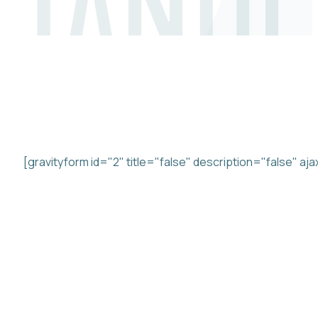
KONTAKT OS
Beskrivelse
[gravityform id="2" title="false" description="false" aj