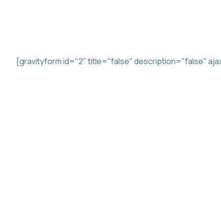
KONTAKT OS
Beskrivelse
[gravityform id="2" title="false" description="false" aj